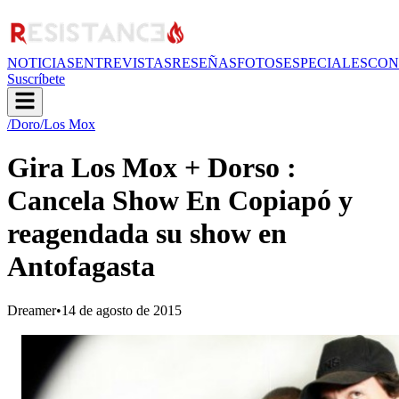
NOTICIAS
ENTREVISTAS
RESEÑAS
FOTOS
ESPECIALES
CON
Suscríbete
/Doro
/Los Mox
Gira Los Mox + Dorso :
Cancela Show En Copiapó y
reagendada su show en
Antofagasta
Dreamer
•
14 de agosto de 2015