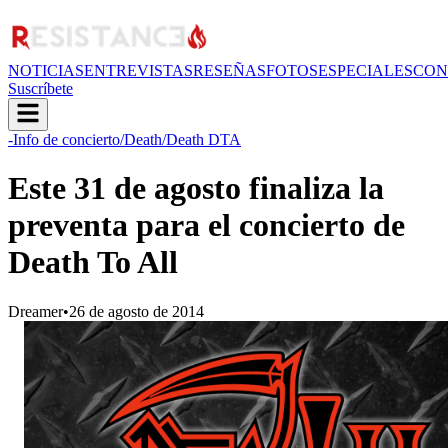
NOTICIAS
ENTREVISTAS
RESEÑAS
FOTOS
ESPECIALES
CON
Suscríbete
-Info de concierto
/Death
/Death DTA
Este 31 de agosto finaliza la
preventa para el concierto de
Death To All
Dreamer
•
26 de agosto de 2014