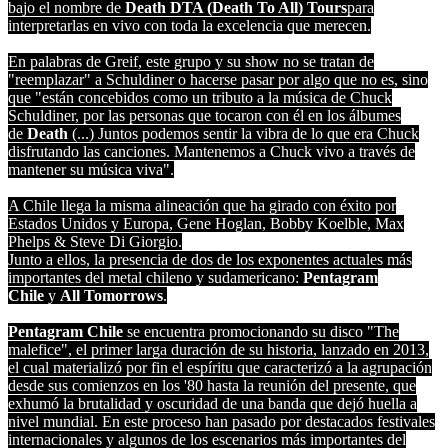
bajo el nombre de
Death DTA (Death To All) Tours
para
interpretarlas en vivo con toda la excelencia que merecen.
En palabras de Greif, este grupo y su show no se tratan de
"reemplazar" a Schuldiner o hacerse pasar por algo que no es, sino
que "están concebidos como un tributo a la música de Chuck
Schuldiner, por las personas que tocaron con él en los álbumes
de
Death
(...) Juntos podemos sentir la vibra de lo que era Chuck
disfrutando las canciones. Mantenemos a Chuck vivo a través de
mantener su música viva".
A Chile llega la misma alineación que ha girado con éxito por
Estados Unidos y Europa, Gene Hoglan, Bobby Koelble, Max
Phelps & Steve Di Giorgio.
Junto a ellos, la presencia de dos de los exponentes actuales más
importantes del metal chileno y sudamericano:
Pentagram
Chile
y
All Tomorrows
.
Pentagram Chile
se encuentra promocionando su disco "The
malefice", el primer larga duración de su historia, lanzado en 2013,
el cual materializó por fin el espíritu que caracterizó a la agrupación
desde sus comienzos en los '80 hasta la reunión del presente, que
exhumó la brutalidad y oscuridad de una banda que dejó huella a
nivel mundial. En este proceso han pasado por destacados festivales
internacionales y algunos de los escenarios más importantes del