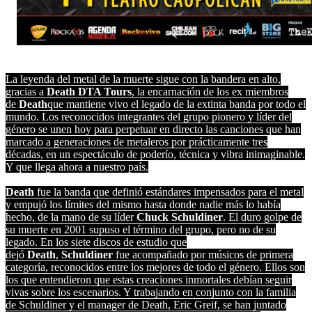
La leyenda del metal de la muerte sigue con la bandera en alto,
gracias a
Death DTA Tours
, la encarnación de los ex miembros
de
Death
que mantiene vivo el legado de la extinta banda por todo el
mundo. Los reconocidos integrantes del grupo pionero y líder del
género se unen hoy para perpetuar en directo las canciones que han
marcado a generaciones de metaleros por prácticamente tres
décadas, en un espectáculo de poderío, técnica y vibra inimaginable.
Y que llega ahora a nuestro país.
Death
fue la banda que definió estándares impensados para el metal
y empujó los límites del mismo hasta donde nadie más lo había
hecho, de la mano de su líder
Chuck Schuldiner
. El duro golpe de
su muerte en 2001 supuso el término del grupo, pero no de su
legado. En los siete discos de estudio que
dejó
Death
,
Schuldiner
fue acompañado por músicos de primera
categoría, reconocidos entre los mejores de todo el género. Ellos son
los que entendieron que estas creaciones inmortales debían seguir
vivas sobre los escenarios. Y trabajando en conjunto con la familia
de Schuldiner y el manager de Death, Eric Greif, se han juntado