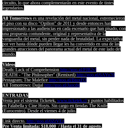
circuito, lo que ahora complementarán en este evento de tintes
legendarios.
All Tomorrows
es una revelación del metal nacional, estremecieron
el piso con su disco "Opilion" de 2011 y desde entonces han
impresionado a las audiencias en cada escenario que han pisado, con
una propuesta contundente, original y representativa de la
vanguardia del metal, sin perder nada de brutalidad. La expectativa
por ver hasta dónde pueden llegar les ha convertido en una de las
grandes atracciones del panorama actual del metal de este lado del
mundo.
Videos
Death: Lack of Comprehension
http://goo.gl/PJB2sJ
DEATH - "The Philosopher" (Remixed)
http://goo.gl/6AYu70
Pentagram; The Malefice
http://goo.gl/BtoxFO
All Tomorrows: Dajjal
http://goo.gl/Jaocdg
ENTRADAS
Venta por el sistema Ticketek,
www.ticketek.cl
y puntos habilitados
en Falabella y Cine Hoyts. Sin cargo en tiendas The Knife
(Eurocentro). Desde el viernes 4 de julio.
Link directo.
http://goo.gl/0ZrVEz
Pre Venta limitada: $18.000 / Hasta el 31 de agosto.