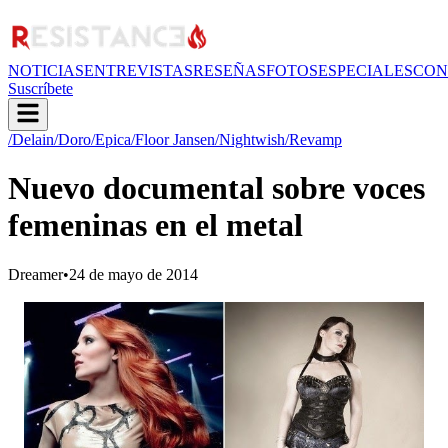
NOTICIAS
ENTREVISTAS
RESEÑAS
FOTOS
ESPECIALES
CON
Suscríbete
/Delain
/Doro
/Epica
/Floor Jansen
/Nightwish
/Revamp
Nuevo documental sobre voces
femeninas en el metal
Dreamer
•
24 de mayo de 2014