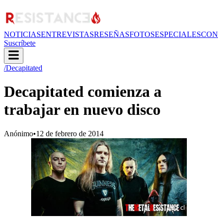
NOTICIAS
ENTREVISTAS
RESEÑAS
FOTOS
ESPECIALES
CON
Suscríbete
/Decapitated
Decapitated comienza a
trabajar en nuevo disco
Anónimo
•
12 de febrero de 2014